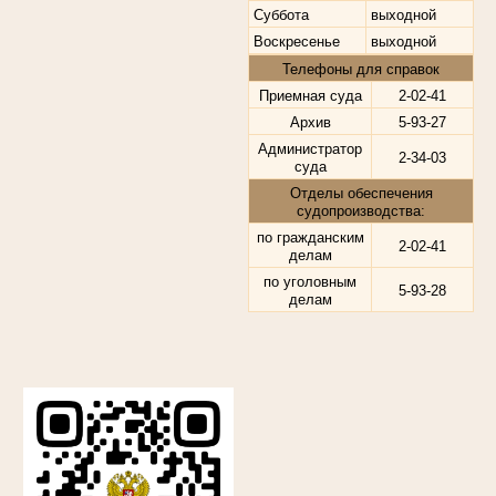
Суббота
выходной
Воскресенье
выходной
Телефоны для справок
Приемная суда
2-02-41
Архив
5-93-27
Администратор
2-34-03
суда
Отделы обеспечения
судопроизводства:
по гражданским
2-02-41
делам
по уголовным
5-93-28
делам