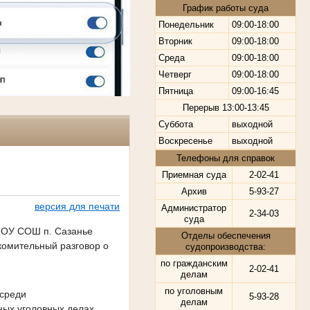
График работы суда
Понедельник
09:00-18:00
Вторник
09:00-18:00
Среда
09:00-18:00
Четверг
09:00-18:00
Пятница
09:00-16:45
Перерыв
13:00-13:45
Суббота
выходной
Воскресенье
выходной
Телефоны для справок
Приемная суда
2-02-41
Архив
5-93-27
версия для печати
Администратор
2-34-03
суда
 МОУ СОШ п. Сазанье
Отделы обеспечения
комительный разговор о
судопроизводства:
по гражданским
2-02-41
делам
по уголовным
 среди
5-93-28
делам
ных уголовных делах,