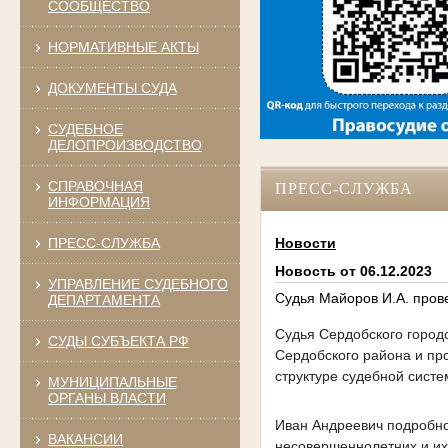
СООБЩЕСТВО
НОРМАТИВНЫЕ АКТЫ
ДОКУМЕНТЫ СУДА
СУДЕБНОЕ
ДЕЛОПРОИЗВОДСТВО
СПРАВОЧНАЯ
ПРЕСС-СЛУЖБА
ИНФОРМАЦИЯ
ПРЕСС-СЛУЖБА
Новости
Новость от 06.12.2023
УПРАВЛЕНИЕ СУДЕБНОГО
Судья Майоров И.А. пров
ДЕПАРТАМЕНТА
Судья Сердобского город
СУДЫ СУБЪЕКТА РФ
Сердобского района и про
структуре судебной систе
МУНИЦИПАЛЬНЫЕ
ОРГАНЫ ВЛАСТИ
Иван Андреевич подробно
ВАКАНСИИ
несовершеннолетних и их 