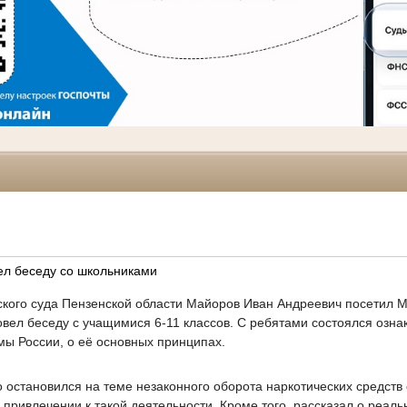
ел беседу со школьниками
ского суда Пензенской области Майоров Иван Андреевич посетил
вел беседу с учащимися 6-11 классов. С ребятами состоялся озна
мы России, о её основных принципах.
 остановился на теме незаконного оборота наркотических средств
привлечении к такой деятельности. Кроме того, рассказал о реаль