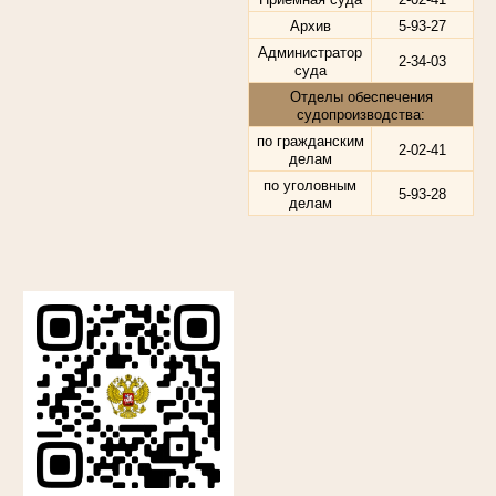
Архив
5-93-27
Администратор
2-34-03
суда
Отделы обеспечения
судопроизводства:
по гражданским
2-02-41
делам
по уголовным
5-93-28
делам