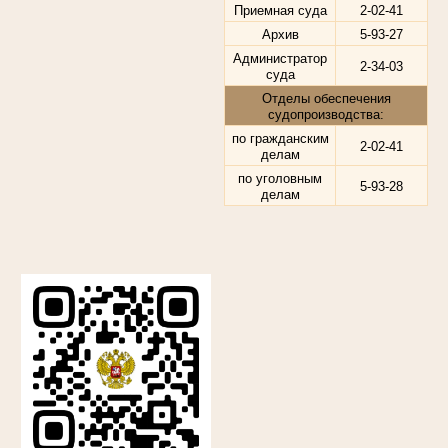
Приемная суда
2-02-41
Архив
5-93-27
Администратор
2-34-03
суда
Отделы обеспечения
судопроизводства:
по гражданским
2-02-41
делам
по уголовным
5-93-28
делам