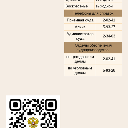
Воскресенье
выходной
Телефоны для справок
Приемная суда
2-02-41
Архив
5-93-27
Администратор
2-34-03
суда
Отделы обеспечения
судопроизводства:
по гражданским
2-02-41
делам
по уголовным
5-93-28
делам