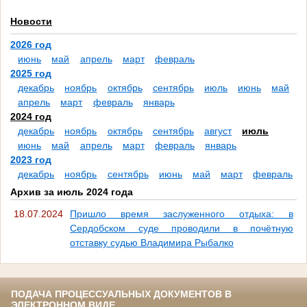
Новости
2026 год
июнь
май
апрель
март
февраль
2025 год
декабрь
ноябрь
октябрь
сентябрь
июль
июнь
май
апрель
март
февраль
январь
2024 год
декабрь
ноябрь
октябрь
сентябрь
август
июль
июнь
май
апрель
март
февраль
январь
2023 год
декабрь
ноябрь
сентябрь
июнь
май
март
февраль
Архив за июль 2024 года
18.07.2024
Пришло время заслуженного отдыха: в
Сердобском суде проводили в почётную
отставку судью Владимира Рыбалко
ПОДАЧА ПРОЦЕССУАЛЬНЫХ ДОКУМЕНТОВ В
ЭЛЕКТРОННОМ ВИДЕ