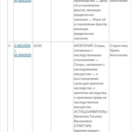
М-305/2026
производства → Дела
Анатольевна
об установлении
фактов, имеющих
юридическое
значение → Иные об
установлении фактов,
имеющих
юридическое
значение
2.
2-381/2026
10:00
КАТЕГОРИЯ: Споры,
Старостина
~
связанные с
Ирина
М-299/2026
наследственными
Анатольевна
отношениями →
Споры, связанные с
наследованием
имущества → о
восстановлении
срока для принятия
наследства, о
принятии наследства,
о признании права на
наследственное
имущество
ИСТЕЦ(ЗАЯВИТЕЛЬ):
Матвеева Татьяна
Васильевна
ОТВЕТЧИК:
Администрация г.