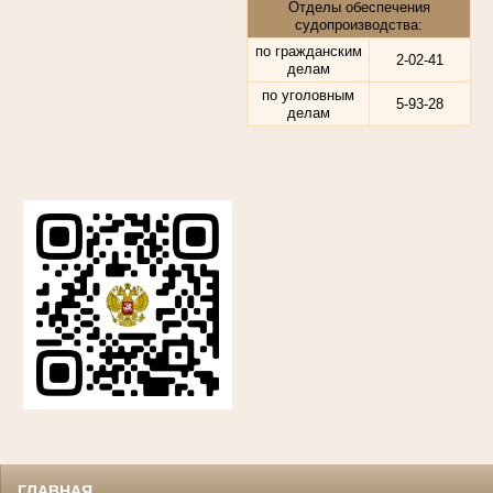
Отделы обеспечения
судопроизводства:
по гражданским
2-02-41
делам
по уголовным
5-93-28
делам
ГЛАВНАЯ