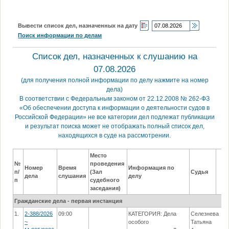
Вывести список дел, назначенных на дату
Поиск информации по делам
Список дел, назначенных к слушанию на
07.08.2026
(для получения полной информации по делу нажмите на номер
дела)
В соответствии с Федеральным законом от 22.12.2008 № 262-ФЗ
«Об обеспечении доступа к информации о деятельности судов в
Российской Федерации» не все категории дел подлежат публикации
и результат поиска может не отображать полный список дел,
находящихся в суде на рассмотрении.
Место
№
проведения
Номер
Время
Информация по
п/
(Зал
Судья
дела
слушания
делу
п
судебного
заседания)
Гражданские дела - первая инстанция
1.
2-388/2026
09:00
КАТЕГОРИЯ: Дела
Селезнева
~
особого
Татьяна